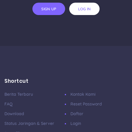
SIGN UP
LOG IN
Shortcut
Berita Terbaru
Kontak Kami
FAQ
Reset Password
Download
Daftar
Status Jaringan & Server
Login