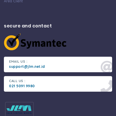
Area Client
secure and contact
EMAIL US :
support@jlm.net.id
CALL US :
021 5091 9980