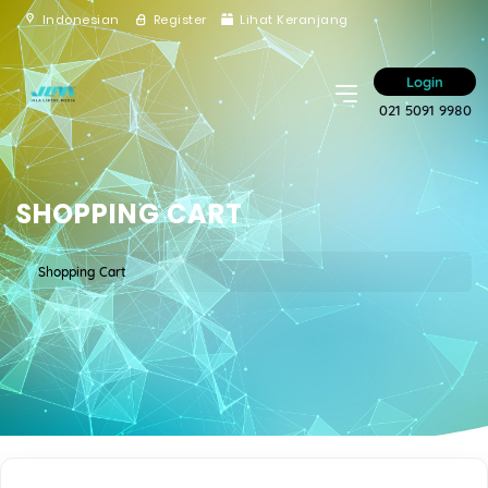
Indonesian
Register
Lihat Keranjang
Login
021 5091 9980
SHOPPING CART
Shopping Cart