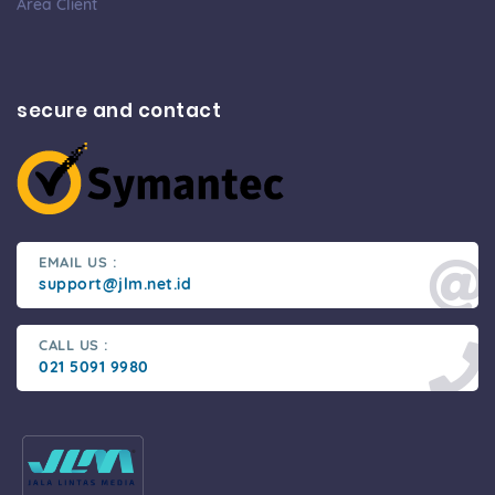
Area Client
secure and contact
EMAIL US :
support@jlm.net.id
CALL US :
021 5091 9980