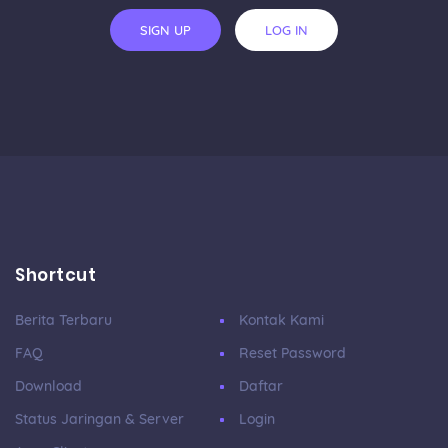
SIGN UP
LOG IN
Shortcut
Berita Terbaru
Kontak Kami
FAQ
Reset Password
Download
Daftar
Status Jaringan & Server
Login