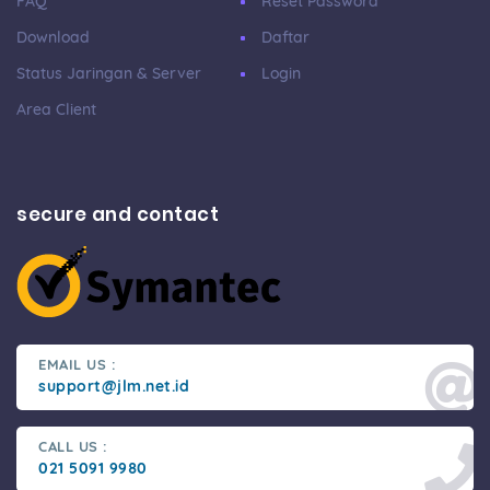
FAQ
Reset Password
Download
Daftar
Status Jaringan & Server
Login
Area Client
secure and contact
EMAIL US :
support@jlm.net.id
CALL US :
021 5091 9980