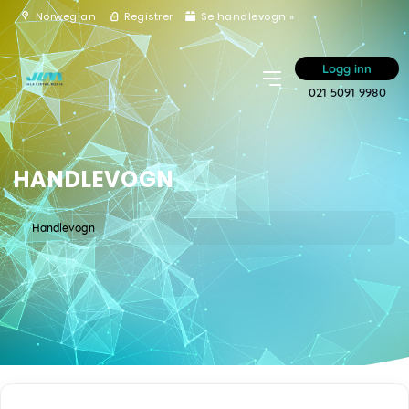
Norwegian
Registrer
Se handlevogn »
Logg inn
021 5091 9980
HANDLEVOGN
Handlevogn