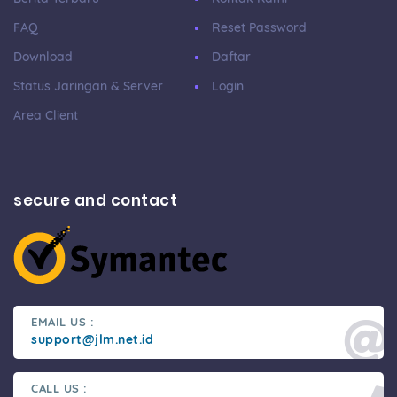
FAQ
Reset Password
Download
Daftar
Status Jaringan & Server
Login
Area Client
secure and contact
EMAIL US :
support@jlm.net.id
CALL US :