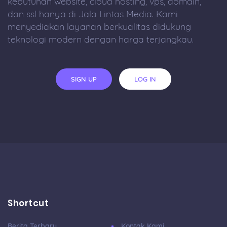
kebutuhan website, cloud hosting, vps, domain,
dan ssl hanya di Jala Lintas Media. Kami
menyediakan layanan berkualitas didukung
teknologi modern dengan harga terjangkau.
SIGN UP
LOG IN
Shortcut
Berita Terbaru
Kontak Kami