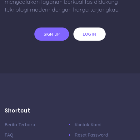
menyediakan layanan berkualitas didukung
teknologi modern dengan harga terjangkau.
SIGN UP
LOG IN
Shortcut
Berita Terbaru
Kontak Kami
FAQ
Reset Password