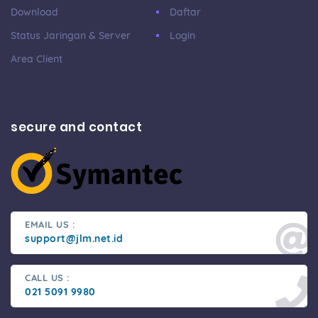
Download
Daftar
Status Jaringan & Server
Login
Area Client
secure and contact
EMAIL US :
support@jlm.net.id
CALL US :
021 5091 9980