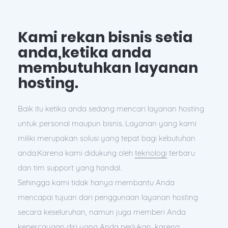
Kami rekan bisnis setia
anda,ketika anda
membutuhkan layanan
hosting.
Baik itu ketika anda sedang mencari layanan hosting
untuk personal maupun bisnis. Layanan yang kami
miliki merupakan solusi yang tepat bagi kebutuhan
anda.Karena kami didukung oleh
teknologi
terbaru
dan tim support yang handal.
Sehingga kami tidak hanya membantu Anda
mencapai tujuan dari penggunaan layanan hosting
secara keseluruhan, namun juga memberi Anda
kepercayaan diri yang Anda perlukan, karena