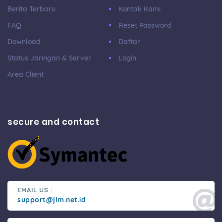
Berita Terbaru
Kontak Kami
FAQ
Reset Password
Download
Daftar
Status Jaringan & Server
Login
Area Client
secure and contact
EMAIL US :
support@jlm.net.id