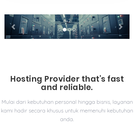
Electricity
Previous
Next
n+2
Hosting Provider that's fast
and reliable.
Mulai dari kebutuhan personal hingga bisnis, layanan
kami hadir secara khusus untuk memenuhi kebutuhan
anda.