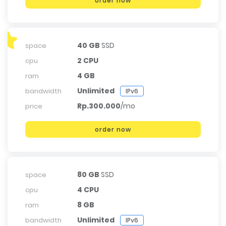
order now
40 GB
SSD
space
2 CPU
cpu
4 GB
ram
Unlimited
bandwidth
IPv6
Rp.300.000
/mo
price
order now
80 GB
SSD
space
4 CPU
cpu
8 GB
ram
Unlimited
bandwidth
IPv6