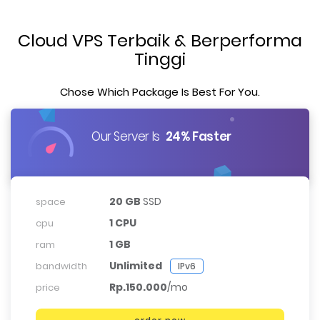
Cloud VPS Terbaik & Berperforma
Tinggi
Chose Which Package Is Best For You.
Our Server Is
24% Faster
20 GB
SSD
space
1 CPU
cpu
1 GB
ram
Unlimited
bandwidth
IPv6
Rp.150.000
/mo
price