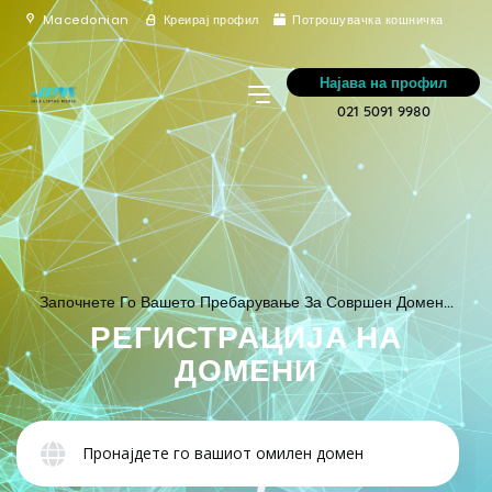
Macedonian
Креирај профил
Потрошувачка кошничка
Најава на профил
021 5091 9980
Започнете Го Вашето Пребарување За Совршен Домен...
РЕГИСТРАЦИЈА НА
ДОМЕНИ