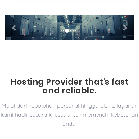
Electricity
Previous
Next
n+2
Hosting Provider that's fast
and reliable.
Mulai dari kebutuhan personal hingga bisnis, layanan
kami hadir secara khusus untuk memenuhi kebutuhan
anda.