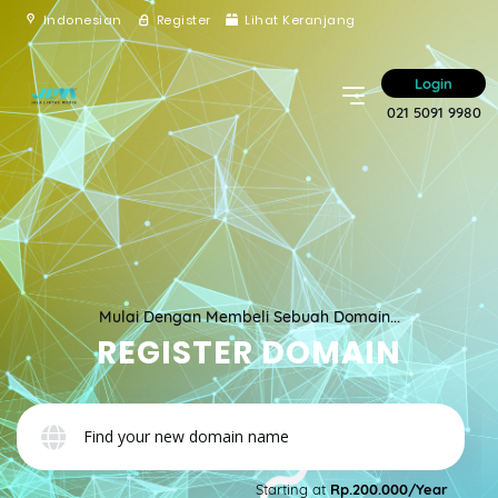
Indonesian
Register
Lihat Keranjang
Login
021 5091 9980
Mulai Dengan Membeli Sebuah Domain...
REGISTER DOMAIN
Starting at
Rp.200.000/Year