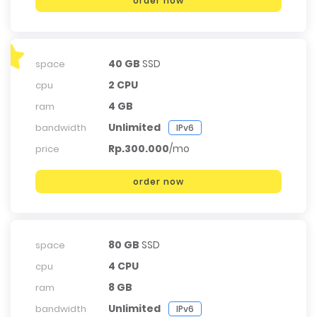
order now
40 GB
SSD
space
2 CPU
cpu
4 GB
ram
Unlimited
bandwidth
IPv6
Rp.300.000
/mo
price
order now
80 GB
SSD
space
4 CPU
cpu
8 GB
ram
Unlimited
bandwidth
IPv6