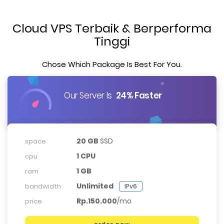
Cloud VPS Terbaik & Berperforma
Tinggi
Chose Which Package Is Best For You.
Our Server Is
24% Faster
20 GB
SSD
space
1 CPU
cpu
1 GB
ram
Unlimited
bandwidth
IPv6
Rp.150.000
/mo
price