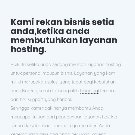
Kami rekan bisnis setia
anda,ketika anda
membutuhkan layanan
hosting.
Baik itu ketika anda sedang mencari layanan hosting
untuk personal maupun bisnis. Layanan yang kami
miliki merupakan solusi yang tepat bagi kebutuhan
anda.Karena kami didukung oleh
teknologi
terbaru
dan tim support yang handal.
Sehingga kami tidak hanya membantu Anda
mencapai tujuan dari penggunaan layanan hosting
secara keseluruhan, namun juga memberi Anda
kepercayaan diri yang Anda perlukan, karena